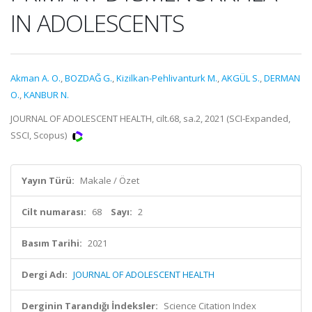
IN ADOLESCENTS
Akman A. O.
,
BOZDAĞ G.
,
Kizilkan-Pehlivanturk M.
,
AKGÜL S.
,
DERMAN
O.
,
KANBUR N.
JOURNAL OF ADOLESCENT HEALTH, cilt.68, sa.2, 2021 (SCI-Expanded,
SSCI, Scopus)
Yayın Türü:
Makale / Özet
Cilt numarası:
68
Sayı:
2
Basım Tarihi:
2021
Dergi Adı:
JOURNAL OF ADOLESCENT HEALTH
Derginin Tarandığı İndeksler:
Science Citation Index