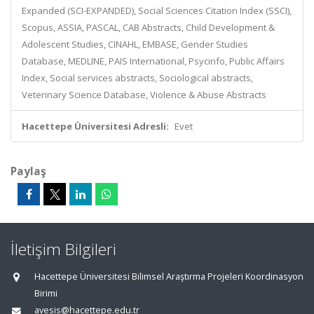
Expanded (SCI-EXPANDED), Social Sciences Citation Index (SSCI),
Scopus, ASSIA, PASCAL, CAB Abstracts, Child Development &
Adolescent Studies, CINAHL, EMBASE, Gender Studies
Database, MEDLINE, PAIS International, Psycinfo, Public Affairs
Index, Social services abstracts, Sociological abstracts,
Veterinary Science Database, Violence & Abuse Abstracts
Hacettepe Üniversitesi Adresli:
Evet
Paylaş
İletişim Bilgileri
Hacettepe Üniversitesi Bilimsel Araştırma Projeleri Koordinasyon
Birimi
avesis@hacettepe.edu.tr