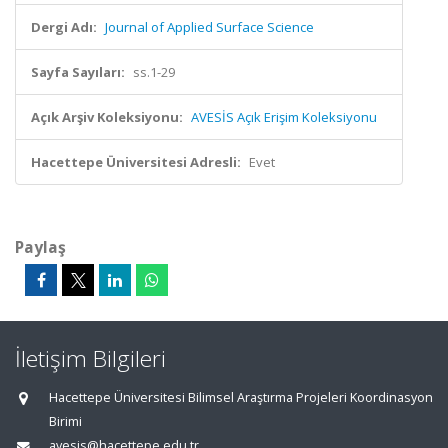
Dergi Adı:
Journal of Applied Surface Science
Sayfa Sayıları:
ss.1-29
Açık Arşiv Koleksiyonu:
AVESİS Açık Erişim Koleksiyonu
Hacettepe Üniversitesi Adresli:
Evet
Paylaş
İletişim Bilgileri
Hacettepe Üniversitesi Bilimsel Araştırma Projeleri Koordinasyon
Birimi
avesis@hacettepe.edu.tr