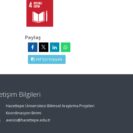
Paylaş
Atıf İçin Kopyala
letişim Bilgileri
Hacettepe Üniversitesi Bilimsel Araştırma Projeleri
Koordinasyon Birimi
avesis@hacettepe.edu.tr