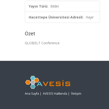
Yayın Türü:
Bildiri
Hacettepe Üniversitesi Adresli:
Hayır
Özet
GLOBELT Conference
Ana Sayfa
|
AVESİS Hakkında
|
İletişim