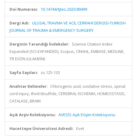
Doi Numarası:
10.14744/tjtes.2020.89499
Dergi Adı:
ULUSAL TRAVMA VE ACIL CERRAHI DERGISI-TURKISH
JOURNAL OF TRAUMA & EMERGENCY SURGERY
Derginin Tarandığı İndeksler:
Science Citation Index
Expanded (SCI-EXPANDED), Scopus, CINAHL, EMBASE, MEDLINE,
TR DİZİN (ULAKBİM)
Sayfa Sayıları:
ss.125-133
Anahtar Kelimeler:
Chlorogenic acid, oxidative stress, spinal
cord injury, thiol/disulfide, CEREBRAL-ISCHEMIA, HOMEOSTASIS,
CATALASE, BRAIN
Açık Arşiv Koleksiyonu:
AVESİS Açık Erişim Koleksiyonu
Hacettepe Üniversitesi Adresli:
Evet