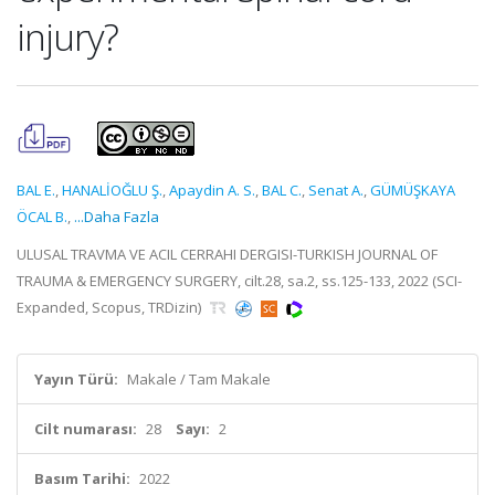
injury?
BAL E.
,
HANALİOĞLU Ş.
,
Apaydin A. S.
,
BAL C.
,
Senat A.
,
GÜMÜŞKAYA
ÖCAL B.
,
...Daha Fazla
ULUSAL TRAVMA VE ACIL CERRAHI DERGISI-TURKISH JOURNAL OF
TRAUMA & EMERGENCY SURGERY, cilt.28, sa.2, ss.125-133, 2022 (SCI-
Expanded, Scopus, TRDizin)
Yayın Türü:
Makale / Tam Makale
Cilt numarası:
28
Sayı:
2
Basım Tarihi:
2022