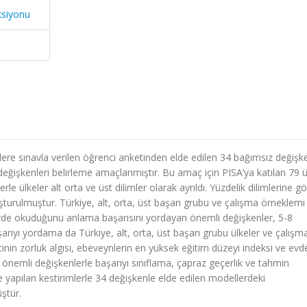
ksiyonu
ere sınavla verilen öğrenci anketinden elde edilen 34 bağımsız değişke
ğişkenleri belirleme amaçlanmıştır. Bu amaç için PISA’ya katılan 79 ü
rle ülkeler alt orta ve üst dilimler olarak ayrıldı. Yüzdelik dilimlerine g
şturulmuştur. Türkiye, alt, orta, üst başarı grubu ve çalışma örneklemi
lizlerde okuduğunu anlama başarısını yordayan önemli değişkenler, 5-8
arıyı yordama da Türkiye, alt, orta, üst başarı grubu ülkeler ve çalışm
tinin zorluk algısı, ebeveynlerin en yüksek eğitim düzeyi indeksi ve evd
 önemli değişkenlerle başarıyı sınıflama, çapraz geçerlik ve tahmin
 yapılan kestirimlerle 34 değişkenle elde edilen modellerdeki
ştür.