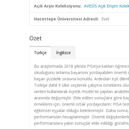
Açık Arşiv Koleksiyonu:
AVESİS Açık Erişim Kole
Hacettepe Üniversitesi Adresli:
Evet
Özet
Türkçe
İngilizce
Bu araştırmada 2018 yılında PISA’ya katılan öğrencil
okuduğunu anlama başarısını yordayabilen önemli de
başarı yüzdelik sırasına konuldu. Ardından eşit dilimle
Türkiye dahil 9 ülke seçilerek çalışma örneklemi olu
verileri kullanılarak lojistik model ile yapılan ana
arasında değişmiştir. Elde edilen sonuçlara göre baş
örneklemi için, önemli ortak yordayıcıların; PISA tes
eğitimsel eşyalar olduğu belirlenmiştir. Daha sonra,
performansları hesaplanmıştır. Önemli değişkenlerle
performanslara yakın sonuçlar elde edildiği görülmü