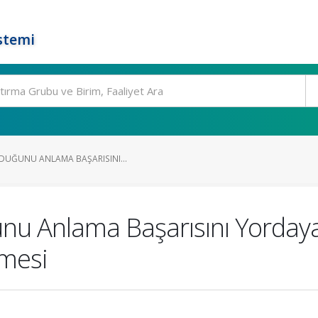
stemi
UDUĞUNU ANLAMA BAŞARISINI...
u Anlama Başarısını Yordaya
nmesi