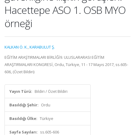
Hacettepe ASO 1. OSB MYO
örneği
KALKAN Ö. K.
,
KARABULUT Ş.
EĞİTİM ARAŞTIRMALARI BİRLİĞİ9. ULUSLARARASI EĞİTİM
ARAŞTIRMALARI KONGRESİ, Ordu, Türkiye, 11 - 17 Mayıs 2017, ss.605-
606, (Özet Bildiri)
Yayın Türü:
Bildiri / Özet Bildiri
Basıldığı Şehir:
Ordu
Basıldığı Ülke:
Türkiye
Sayfa Sayıları:
ss.605-606