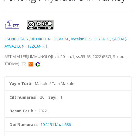
ESENBOĞA S.
,
BİLDİK H. N.
,
OCAK M.
,
Aytekin E. S. O. Y. A. K.
,
ÇAĞDAŞ
AYVAZ D. N.
,
TEZCAN F. İ.
ASTIM ALLERJI IMMUNOLOJI, cilt.20, sa.1, ss.55-63, 2022 (ESCI, Scopus,
TRDizin)
Yayın Türü:
Makale / Tam Makale
Cilt numarası:
20
Sayı:
1
Basım Tarihi:
2022
Doi Numarası:
10.21911/aai.686