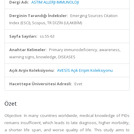
Dergi Adı:
ASTIM ALLERJI IMMUNOLOJI
Derginin Tarandığı İndeksler:
Emerging Sources Citation
Index (ESCI), Scopus, TR DİZİN (ULAKBİM)
Sayfa Sayıları:
ss.55-63
Anahtar Kelimeler:
Primary immunodeficiency, awareness,
warning signs, knowledge, DISEASES
Açık Arşiv Koleksiyonu:
AVESİS Açık Erişim Koleksiyonu
Hacettepe Üniversitesi Adresli:
Evet
Özet
Objective: In many countries worldwide, medical knowledge of PIDs
remains insufficient, which leads to late diagnosis, higher morbidity,
a shorter life span, and worse quality of life. This study aims to