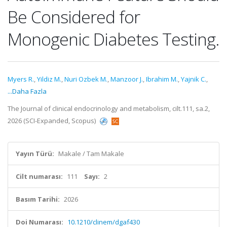
Be Considered for
Monogenic Diabetes Testing.
Myers R.
,
Yildiz M.
,
Nuri Ozbek M.
,
Manzoor J.
,
Ibrahim M.
,
Yajnik C.
,
...Daha Fazla
The Journal of clinical endocrinology and metabolism, cilt.111, sa.2,
2026 (SCI-Expanded, Scopus)
Yayın Türü:
Makale / Tam Makale
Cilt numarası:
111
Sayı:
2
Basım Tarihi:
2026
Doi Numarası:
10.1210/clinem/dgaf430