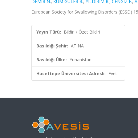
DEMİR N.
,
KUM GÜLER R.
,
YILDIRIM R.
,
CENGİZ E.
,
A
European Society for Swallowing Disorders (ESSD) 15t
Yayın Türü:
Bildiri / Özet Bildiri
Basıldığı Şehir:
ATİNA
Basıldığı Ülke:
Yunanistan
Hacettepe Üniversitesi Adresli:
Evet