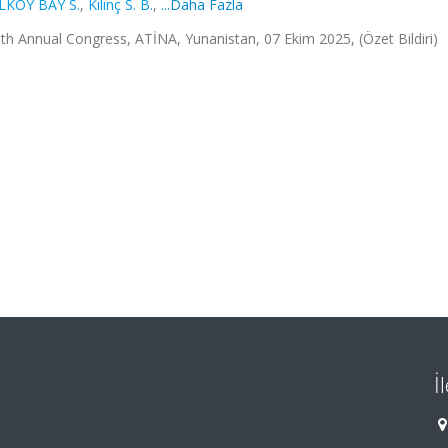
LKOY BAY S.
,
Kılınç S. B.
,
...Daha Fazla
h Annual Congress, ATİNA, Yunanistan, 07 Ekim 2025, (Özet Bildiri)
İ