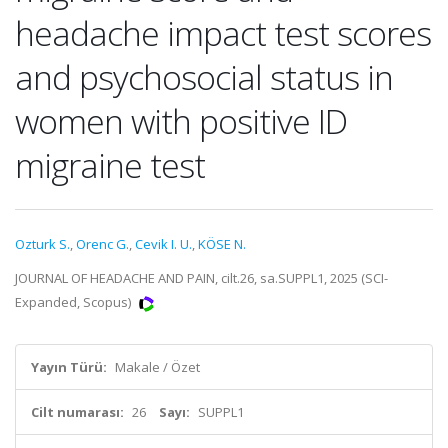
headache impact test scores
and psychosocial status in
women with positive ID
migraine test
Ozturk S.
,
Orenc G.
,
Cevik I. U.
,
KÖSE N.
JOURNAL OF HEADACHE AND PAIN, cilt.26, sa.SUPPL1, 2025 (SCI-
Expanded, Scopus)
Yayın Türü:
Makale / Özet
Cilt numarası:
26
Sayı:
SUPPL1