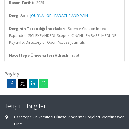
Basım Tarihi:
2025
Dergi Adı:
JOURNAL OF HEADACHE AND PAIN
Derginin Tarandığı İndeksler:
Science Citation Index
Expanded (SCI-EXPANDED), Scopus, CINAHL, EMBASE, MEDLINE,
Psycinfo, Directory of Open Access Journals
Hacettepe Üniversitesi Adresli:
Evet
Paylaş
İletişim Bilgileri
Hacettepe Üniversitesi Bilimsel Araştırma Projeleri Koordinasyon
Birimi