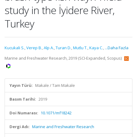
study in the İyidere River,
Turkey
Kucukali S.
,
Verep B.
,
Alp A.
,
Turan D.
,
Mutlu T.
,
Kaya C.
,
...Daha Fazla
Marine and Freshwater Research, 2019 (SCI-Expanded, Scopus)
Yayın Türü:
Makale / Tam Makale
Basım Tarihi:
2019
Doi Numarası:
10.1071/mf18242
Dergi Adı:
Marine and Freshwater Research