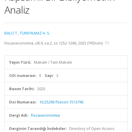
Analiz
BALCI T.
,
TÜRKYILMAZ A. S.
Fiscaoeconomia, cilt.9, sa.2, ss.1252-1266, 2025 (TRDizin)
Yayın Türü:
Makale / Tam Makale
Cilt numarası:
9
Sayı:
2
Basım Tarihi:
2025
Doi Numarası:
10.25295/fsecon.1513745
Dergi Adı:
Fiscaoeconomia
Derginin Tarandığı İndeksler:
Directory of Open Access