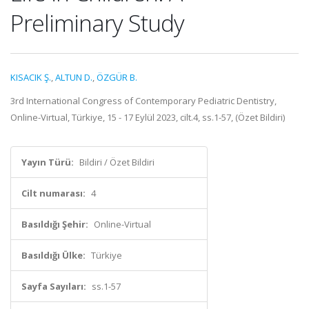
Preliminary Study
KISACIK Ş.
,
ALTUN D.
,
ÖZGÜR B.
3rd International Congress of Contemporary Pediatric Dentistry,
Online-Virtual, Türkiye, 15 - 17 Eylül 2023, cilt.4, ss.1-57, (Özet Bildiri)
Yayın Türü:
Bildiri / Özet Bildiri
Cilt numarası:
4
Basıldığı Şehir:
Online-Virtual
Basıldığı Ülke:
Türkiye
Sayfa Sayıları:
ss.1-57