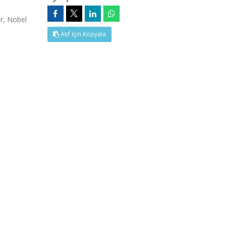
ör, Nobel
Atıf İçin Kopyala