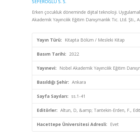
SEFEROĞLU S. S.
Erken çocukluk döneminde dijital teknoloji. Uygulamala
Akademik Yayıncılık Eğitim Danışmanlık Tic. Ltd. Şti., 
Yayın Türü:
Kitapta Bölüm / Mesleki Kitap
Basım Tarihi:
2022
Yayınevi:
Nobel Akademik Yayıncılık Eğitim Danışman
Basıldığı Şehir:
Ankara
Sayfa Sayıları:
ss.1-41
Editörler:
Altun, D, &amp; Tantekin-Erden, F., Edi
Hacettepe Üniversitesi Adresli:
Evet