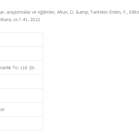
r, araştırmalar ve eğilimler, Altun, D, &amp; Tantekin-Erden, F., Edit
Ankara, ss.1-41, 2022
lık Tic. Ltd. Şti.
tör