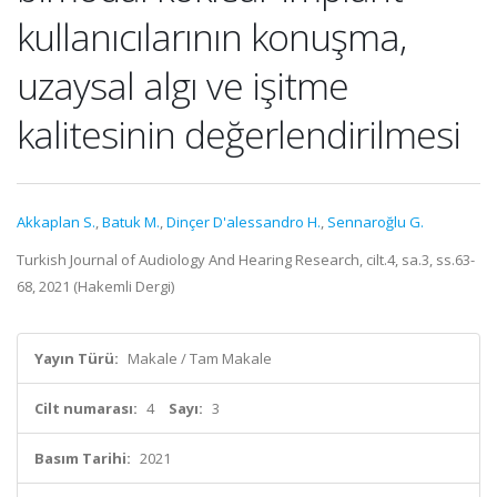
kullanıcılarının konuşma,
uzaysal algı ve işitme
kalitesinin değerlendirilmesi
Akkaplan S.
,
Batuk M.
,
Dinçer D'alessandro H.
,
Sennaroğlu G.
Turkish Journal of Audiology And Hearing Research, cilt.4, sa.3, ss.63-
68, 2021 (Hakemli Dergi)
Yayın Türü:
Makale / Tam Makale
Cilt numarası:
4
Sayı:
3
Basım Tarihi:
2021