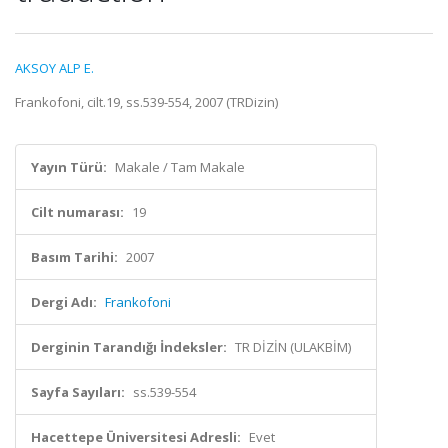
AKSOY ALP E.
Frankofoni, cilt.19, ss.539-554, 2007 (TRDizin)
Yayın Türü:
Makale / Tam Makale
Cilt numarası:
19
Basım Tarihi:
2007
Dergi Adı:
Frankofoni
Derginin Tarandığı İndeksler:
TR DİZİN (ULAKBİM)
Sayfa Sayıları:
ss.539-554
Hacettepe Üniversitesi Adresli:
Evet