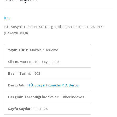
İL S.
H.Ü. Sosyal Hizmetler Y.O. Dergisi, cilt.10, sa.1-2-3, ss.11-26, 1992
(Hakemli Dergi)
Yayın Türü:
Makale / Derleme
Cilt numarası:
10
Sayı:
1-2-3
Basım Tarihi:
1992
Dergi Adı:
H.Ü. Sosyal Hizmetler Y.O. Dergisi
Derginin Tarandığı İndeksler:
Other Indexes
Sayfa Sayıları:
ss.11-26