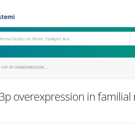
stemi
-197-3P OVEREXPRESSION ...
3p overexpression in familia