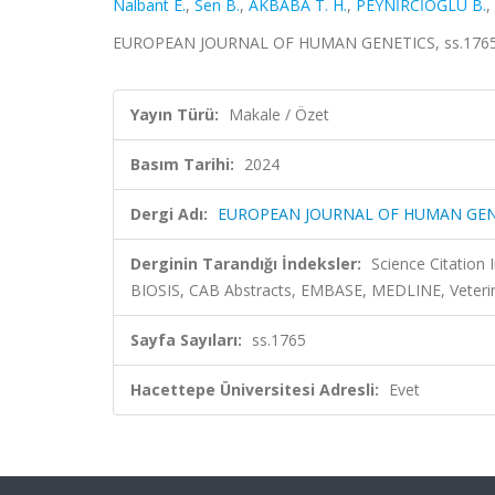
Nalbant E.
,
Sen B.
,
AKBABA T. H.
,
PEYNİRCİOĞLU B.
,
EUROPEAN JOURNAL OF HUMAN GENETICS, ss.1765, 
Yayın Türü:
Makale / Özet
Basım Tarihi:
2024
Dergi Adı:
EUROPEAN JOURNAL OF HUMAN GEN
Derginin Tarandığı İndeksler:
Science Citation
BIOSIS, CAB Abstracts, EMBASE, MEDLINE, Veteri
Sayfa Sayıları:
ss.1765
Hacettepe Üniversitesi Adresli:
Evet