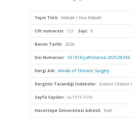
Yayın Türü:
Makale / Kısa Makale
Cilt numarası:
121
Sayı:
6
Basım Tarihi:
2026
Doi Numarası:
10.1016/j.athoracsur.2025.08.056
Dergi Adı:
Annals of Thoracic Surgery
Derginin Tarandığı İndeksler:
Science Citatio
Sayfa Sayıları:
ss.1515-1516
Hacettepe Üniversitesi Adresli:
Evet