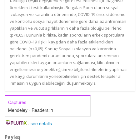
farklılığın çeşitli değişkenlere göre test edilmesi için bağımsız
örneklem t-testi kullanılmıştır. Bulgular: Sporcuların sosyal
izolasyon ve karantina döneminde, COVID-19 öncesi döneme
ve kontrollü sosyal hayat dönemine göre daha az antrenman
yaptıkları ve vücut ağırlıklarının daha fazla olduğu belirlendi
(p<0,05). Bununla birlikte, kadın sporcuların erkek sporculara
göre COVID-19 ilişkili kaygıdan daha fazla etkilendikleri
belirlendi (p<0,05). Sonuç: Sosyal izolasyon ve karantina
gerektiren pandemi durumlarında, sporculara antrenman
yapabilecekleri uygun ortamların sağlanması, kilo alımının
engellenmesine yönelik eğitim ve bilgilendirilmelerin yapılması
ve kaygı durumlarını yönetebilmeleri için destek terapiler al
ınmasının uygun olabileceğini düşünmekteyiz.
Captures
Mendeley - Readers:
1
-
see details
Paylaş