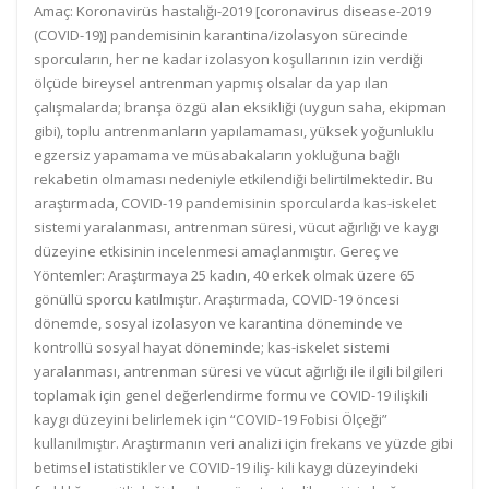
Amaç: Koronavirüs hastalığı-2019 [coronavirus disease-2019
(COVID-19)] pandemisinin karantina/izolasyon sürecinde
sporcuların, her ne kadar izolasyon koşullarının izin verdiği
ölçüde bireysel antrenman yapmış olsalar da yap ılan
çalışmalarda; branşa özgü alan eksikliği (uygun saha, ekipman
gibi), toplu antrenmanların yapılamaması, yüksek yoğunluklu
egzersiz yapamama ve müsabakaların yokluğuna bağlı
rekabetin olmaması nedeniyle etkilendiği belirtilmektedir. Bu
araştırmada, COVID-19 pandemisinin sporcularda kas-iskelet
sistemi yaralanması, antrenman süresi, vücut ağırlığı ve kaygı
düzeyine etkisinin incelenmesi amaçlanmıştır. Gereç ve
Yöntemler: Araştırmaya 25 kadın, 40 erkek olmak üzere 65
gönüllü sporcu katılmıştır. Araştırmada, COVID-19 öncesi
dönemde, sosyal izolasyon ve karantina döneminde ve
kontrollü sosyal hayat döneminde; kas-iskelet sistemi
yaralanması, antrenman süresi ve vücut ağırlığı ile ilgili bilgileri
toplamak için genel değerlendirme formu ve COVID-19 ilişkili
kaygı düzeyini belirlemek için “COVID-19 Fobisi Ölçeği”
kullanılmıştır. Araştırmanın veri analizi için frekans ve yüzde gibi
betimsel istatistikler ve COVID-19 iliş- kili kaygı düzeyindeki