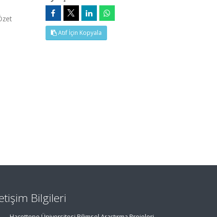
Özet
Atıf İçin Kopyala
letişim Bilgileri
Hacettepe Üniversitesi Bilimsel Araştırma Projeleri