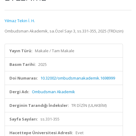
Yılmaz Tekin İ. H.
Ombudsman Akademik, sa.Özel Sayı 3, ss.331-355, 2025 (TRDizin)
Yayın Türü:
Makale / Tam Makale
Basım Tarihi:
2025
Doi Numarası:
10.32002/ombudsmanakademik.1698999
Dergi Adı:
Ombudsman Akademik
Derginin Tarandığı İndeksler:
TR DİZİN (ULAKBİM)
Sayfa Sayıları:
ss.331-355
Hacettepe Üniversitesi Adresli:
Evet