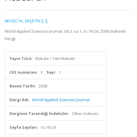
NEYİŞCİ N.
,
ERÇETİN Ş. Ş.
World Applied Sciences Journal, cilt.3, sa.1, ss.18-24, 2008 (Hakemli
Dergi)
Yayın Türü:
Makale / Tam Makale
Cilt numarası:
3
Sayı:
1
Basım Tarihi:
2008
Dergi Adı:
World Applied Sciences Journal
Derginin Tarandığı İndeksler:
Other Indexes
Sayfa Sayıları:
ss.18-24