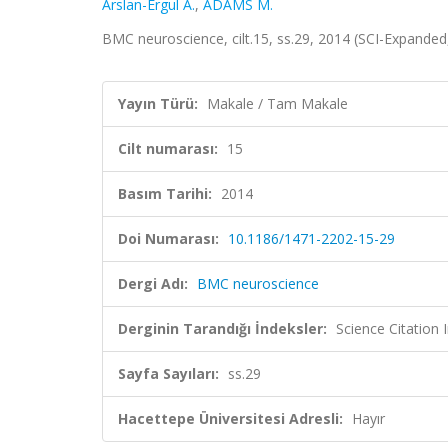
Arslan-Ergul A.
,
ADAMS M.
BMC neuroscience, cilt.15, ss.29, 2014 (SCI-Expande
Yayın Türü:
Makale / Tam Makale
Cilt numarası:
15
Basım Tarihi:
2014
Doi Numarası:
10.1186/1471-2202-15-29
Dergi Adı:
BMC neuroscience
Derginin Tarandığı İndeksler:
Science Citation
Sayfa Sayıları:
ss.29
Hacettepe Üniversitesi Adresli:
Hayır