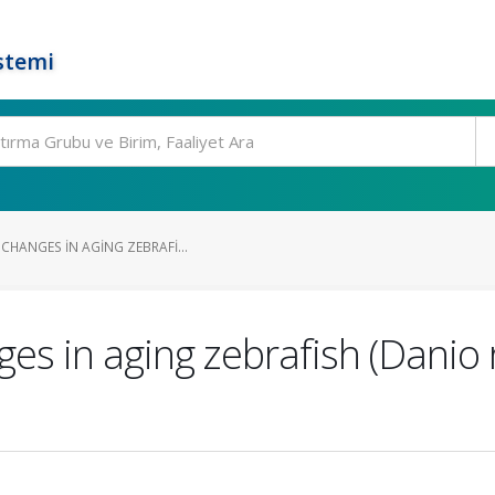
stemi
CHANGES IN AGING ZEBRAFI...
s in aging zebrafish (Danio r