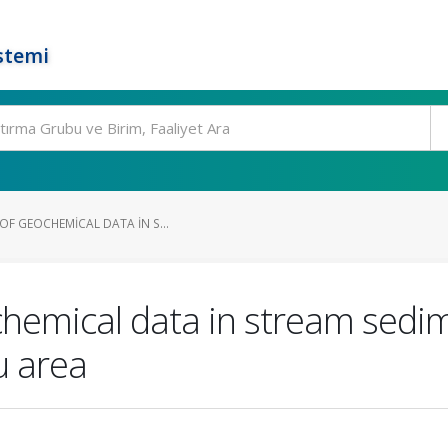
stemi
OF GEOCHEMICAL DATA IN S...
ochemical data in stream sedi
 area