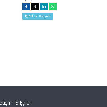
Atıf İçin Kopyala
letişim Bilgileri