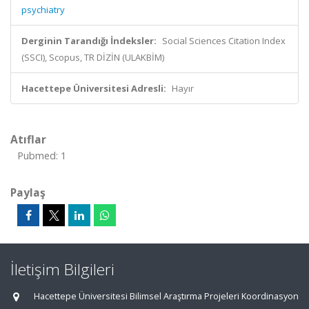
psychiatry
Derginin Tarandığı İndeksler:
Social Sciences Citation Index
(SSCI), Scopus, TR DİZİN (ULAKBİM)
Hacettepe Üniversitesi Adresli:
Hayır
Atıflar
Pubmed: 1
Paylaş
İletişim Bilgileri
Hacettepe Üniversitesi Bilimsel Araştırma Projeleri Koordinasyon