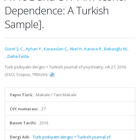
Dependence: A Turkish
Sample].
Gürel Ş. C.
,
Ayhan Y.
,
Karaaslan Ç.
,
Akel H.
,
Karaca R.
,
Babaoğlu M.
,
...Daha Fazla
Turk psikiyatri dergisi = Turkish journal of psychiatry, cilt.27, 2016
(SSCI, Scopus, TRDizin)
Yayın Türü:
Makale / Tam Makale
Cilt numarası:
27
Basım Tarihi:
2016
Dergi Adı:
Turk psikiyatri dergisi = Turkish journal of