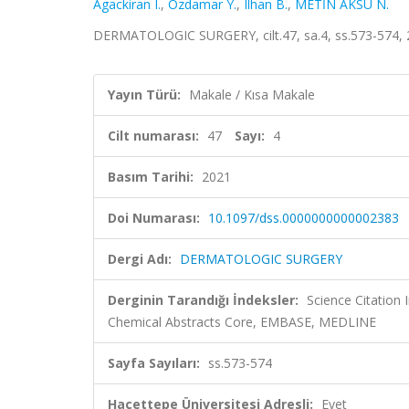
Agackiran I.
,
Ozdamar Y.
,
Ilhan B.
,
METİN AKSU N.
DERMATOLOGIC SURGERY, cilt.47, sa.4, ss.573-574, 
Yayın Türü:
Makale / Kısa Makale
Cilt numarası:
47
Sayı:
4
Basım Tarihi:
2021
Doi Numarası:
10.1097/dss.0000000000002383
Dergi Adı:
DERMATOLOGIC SURGERY
Derginin Tarandığı İndeksler:
Science Citation
Chemical Abstracts Core, EMBASE, MEDLINE
Sayfa Sayıları:
ss.573-574
Hacettepe Üniversitesi Adresli:
Evet