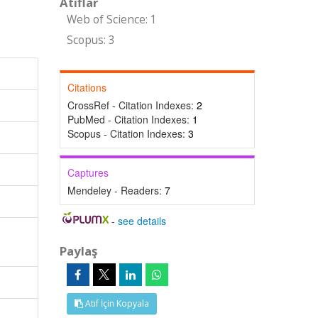
Atıflar
Web of Science: 1
Scopus: 3
Citations
CrossRef - Citation Indexes:
2
PubMed - Citation Indexes:
1
Scopus - Citation Indexes:
3
Captures
Mendeley - Readers:
7
-
see details
Paylaş
Atıf İçin Kopyala