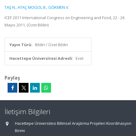
TAŞ N.
,
ATAÇ MOGOL B.
,
GÖKMEN V.
ICEF 2011 International Congress on Engineering and Food, 22 - 26
Mayıs 2011, (Özet Bildiri)
Yayın Türü:
Bildiri / Özet Bildiri
Hacettepe Üniversitesi Adresli:
Evet
Paylaş
İletişim Bilgileri
Hacettepe Üniversitesi Bilimsel Araştırma Projeleri Koordinasyon
Birimi