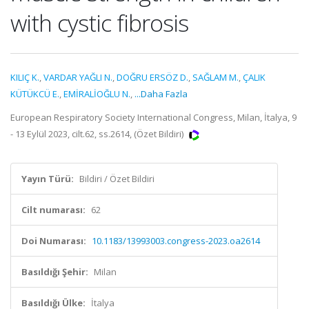
with cystic fibrosis
KILIÇ K.
,
VARDAR YAĞLI N.
,
DOĞRU ERSÖZ D.
,
SAĞLAM M.
,
ÇALIK
KÜTÜKCÜ E.
,
EMİRALİOĞLU N.
,
...Daha Fazla
European Respiratory Society International Congress, Milan, İtalya, 9
- 13 Eylül 2023, cilt.62, ss.2614, (Özet Bildiri)
Yayın Türü:
Bildiri / Özet Bildiri
Cilt numarası:
62
Doi Numarası:
10.1183/13993003.congress-2023.oa2614
Basıldığı Şehir:
Milan
Basıldığı Ülke:
İtalya