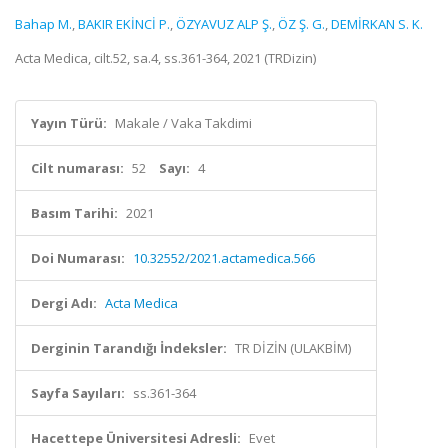
Bahap M.
,
BAKIR EKİNCİ P.
,
ÖZYAVUZ ALP Ş.
,
ÖZ Ş. G.
,
DEMİRKAN S. K.
Acta Medica, cilt.52, sa.4, ss.361-364, 2021 (TRDizin)
Yayın Türü:
Makale / Vaka Takdimi
Cilt numarası:
52
Sayı:
4
Basım Tarihi:
2021
Doi Numarası:
10.32552/2021.actamedica.566
Dergi Adı:
Acta Medica
Derginin Tarandığı İndeksler:
TR DİZİN (ULAKBİM)
Sayfa Sayıları:
ss.361-364
Hacettepe Üniversitesi Adresli:
Evet