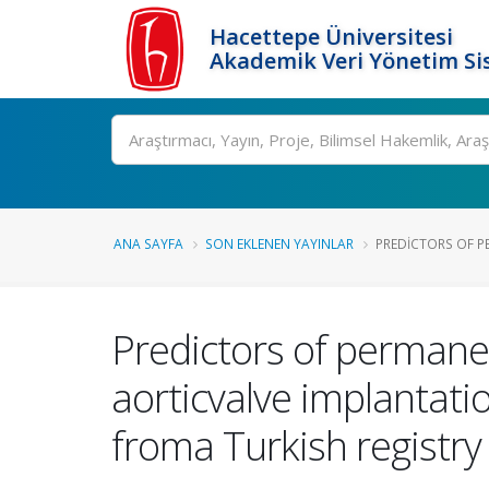
Hacettepe Üniversitesi
Akademik Veri Yönetim Si
Ara
ANA SAYFA
SON EKLENEN YAYINLAR
PREDICTORS OF P
Predictors of permane
aorticvalve implantati
froma Turkish registry