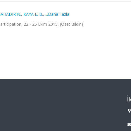
AHADIR N.
,
KAYA E. B.
,
...Daha Fazla
rticipation, 22 - 25 Ekim 2015, (Özet Bildiri)
İ