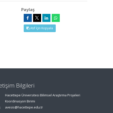
Paylaş
Atıf İçin Kopyala
letişim Bilgileri
Hacettepe Üniversitesi Bilimsel Araştırma Projeleri
Koordinasyon Birimi
avesis@hacettepe.edu.tr