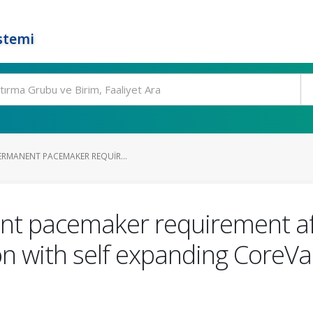
stemi
ERMANENT PACEMAKER REQUIR...
nt pacemaker requirement af
on with self expanding CoreVal