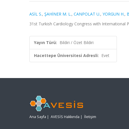
ASİL S.
,
ŞAHİNER M. L.
,
CANPOLAT U.
,
YORGUN H.
,
B
31st Turkish Cardiology Congress with International Pa
Yayın Türü:
Bildiri / Özet Bildiri
Hacettepe Üniversitesi Adresli:
Evet
Ana Sayfa
|
AVESİS Hakkında
|
İletişim