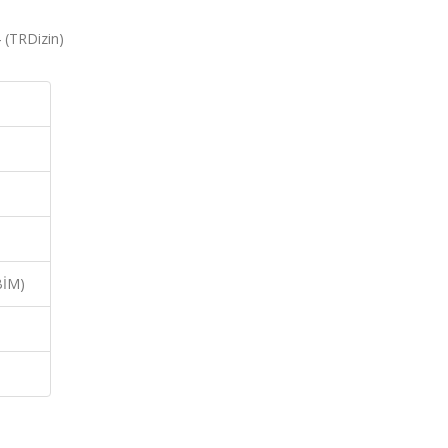
 (TRDizin)
BİM)