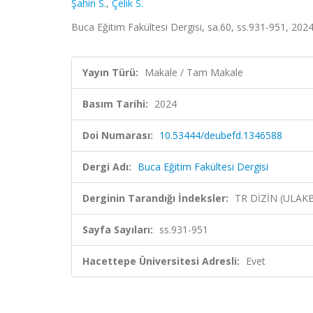
Şahin S.
,
Çelik S.
Buca Eğitim Fakültesi Dergisi, sa.60, ss.931-951, 2024
Yayın Türü:
Makale / Tam Makale
Basım Tarihi:
2024
Doi Numarası:
10.53444/deubefd.1346588
Dergi Adı:
Buca Eğitim Fakültesi Dergisi
Derginin Tarandığı İndeksler:
TR DİZİN (ULAK
Sayfa Sayıları:
ss.931-951
Hacettepe Üniversitesi Adresli:
Evet