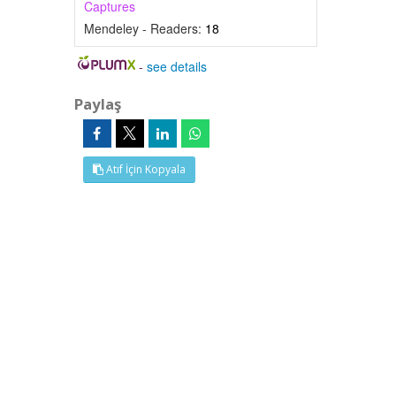
Captures
Mendeley - Readers:
18
-
see details
Paylaş
Atıf İçin Kopyala