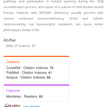
pathway and participates in hairpin opening during the V(D)J
recombination process and repair of a subset of DNA double-strand
breaks. Patients with ARTEMIS deficiency usually present with
severe combined immunodeficiency (SCID) and cellular
radiosensitivity, but hypomorphic mutations can cause milder
phenotypes (leaky SCID).
Atıflar
Web of Science: 31
Citations
CrossRef - Citation Indexes:
70
PubMed - Citation Indexes:
41
Scopus - Citation Indexes:
66
Captures
Mendeley - Readers:
60
-
see details