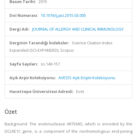
Basım Tarihi:
2015
Doi Numarası:
10.1016/j.jaci.2015.03.005
Dergi Adı:
JOURNAL OF ALLERGY AND CLINICAL IMMUNOLOGY
Derginin Tarandığı İndeksler:
Science Citation Index
Expanded (SCI-EXPANDED), Scopus
Sayfa Sayıları:
ss.140-157
Açık Arşiv Koleksiyonu:
AVESİS Açık Erişim Koleksiyonu
Hacettepe Üniversitesi Adresli:
Evet
Özet
Background: The endonuclease ARTEMIS, which is encoded by the
DCLRE1C gene, is a component of the nonhomologous end-joining