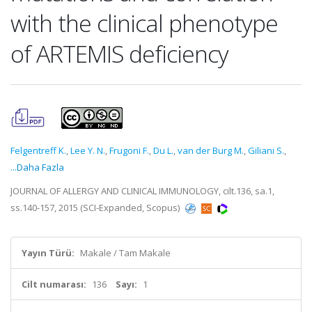
with the clinical phenotype
of ARTEMIS deficiency
Felgentreff K.
,
Lee Y. N.
,
Frugoni F.
,
Du L.
,
van der Burg M.
,
Giliani S.
,
...Daha Fazla
JOURNAL OF ALLERGY AND CLINICAL IMMUNOLOGY, cilt.136, sa.1,
ss.140-157, 2015 (SCI-Expanded, Scopus)
Yayın Türü:
Makale / Tam Makale
Cilt numarası:
136
Sayı:
1