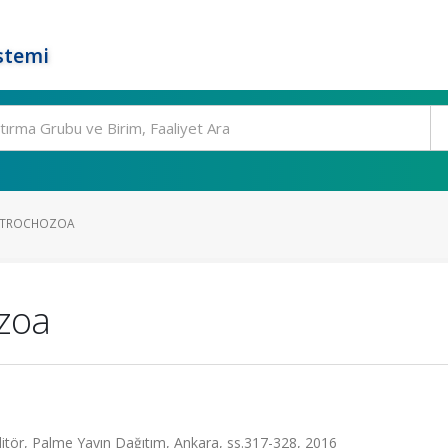
stemi
YPTROCHOZOA
ozoa
ditör, Palme Yayın Dağıtım, Ankara, ss.317-328, 2016