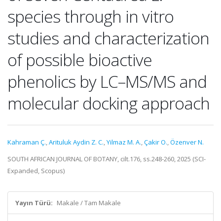
species through in vitro
studies and characterization
of possible bioactive
phenolics by LC–MS/MS and
molecular docking approach
Kahraman Ç.
,
Arituluk Aydin Z. C.
,
Yilmaz M. A.
,
Çakir O.
,
Özenver N.
SOUTH AFRICAN JOURNAL OF BOTANY, cilt.176, ss.248-260, 2025 (SCI-
Expanded, Scopus)
Yayın Türü:
Makale / Tam Makale