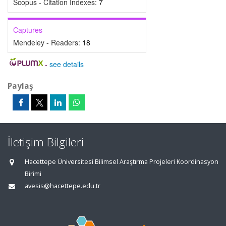
Scopus - Citation Indexes:
7
Captures
Mendeley - Readers:
18
-
see details
Paylaş
İletişim Bilgileri
Hacettepe Üniversitesi Bilimsel Araştırma Projeleri Koordinasyon
Birimi
avesis@hacettepe.edu.tr