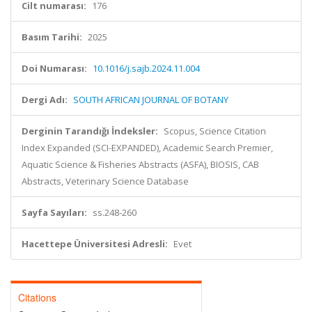
Cilt numarası:
176
Basım Tarihi:
2025
Doi Numarası:
10.1016/j.sajb.2024.11.004
Dergi Adı:
SOUTH AFRICAN JOURNAL OF BOTANY
Derginin Tarandığı İndeksler:
Scopus, Science Citation
Index Expanded (SCI-EXPANDED), Academic Search Premier,
Aquatic Science & Fisheries Abstracts (ASFA), BIOSIS, CAB
Abstracts, Veterinary Science Database
Sayfa Sayıları:
ss.248-260
Hacettepe Üniversitesi Adresli:
Evet
Citations