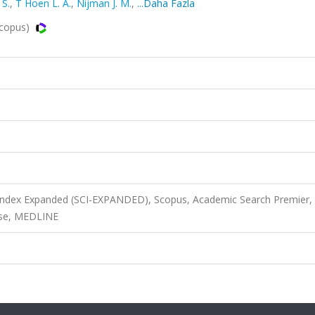
 S.
,
T Hoen L. A.
,
Nijman J. M.
,
...Daha Fazla
Scopus)
 Index Expanded (SCI-EXPANDED), Scopus, Academic Search Premier,
ase, MEDLINE