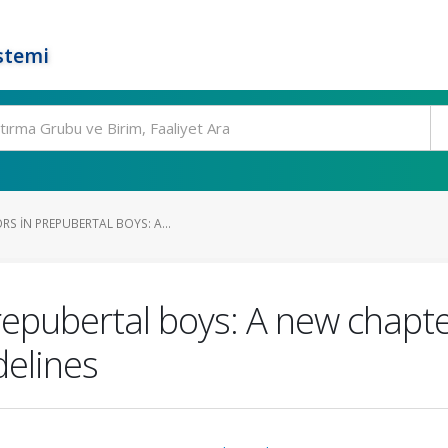
stemi
S IN PREPUBERTAL BOYS: A...
prepubertal boys: A new chap
delines