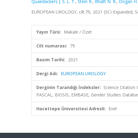
Quaedackers J. S. L. T.
,
Stein R.
,
Bhatt N. R.
,
Dogan H.
EUROPEAN UROLOGY, cilt.79, 2021 (SCI-Expanded, 
Yayın Türü:
Makale / Özet
Cilt numarası:
79
Basım Tarihi:
2021
Dergi Adı:
EUROPEAN UROLOGY
Derginin Tarandığı İndeksler:
Science Citation
PASCAL, BIOSIS, EMBASE, Gender Studies Datab
Hacettepe Üniversitesi Adresli:
Evet