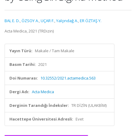
BAL E. D.
,
ÖZSOY A.
,
UÇAR F.
,
Yalçındağ A.
,
ER ÖZTAŞ Y.
Acta Medica, 2021 (TRDizin)
Yayın Türü:
Makale / Tam Makale
Basım Tarihi:
2021
Doi Numarası:
10.32552/2021.actamedica.563
Dergi Adı:
Acta Medica
Derginin Tarandığı İndeksler:
TR DİZİN (ULAKBİM)
Hacettepe Üniversitesi Adresli:
Evet