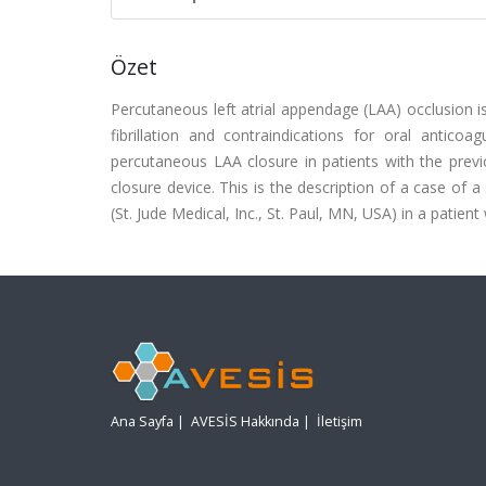
Özet
Percutaneous left atrial appendage (LAA) occlusion is 
fibrillation and contraindications for oral antico
percutaneous LAA closure in patients with the previ
closure device. This is the description of a case of
(St. Jude Medical, Inc., St. Paul, MN, USA) in a patie
Ana Sayfa
|
AVESİS Hakkında
|
İletişim