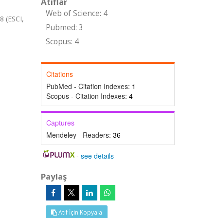
Atıflar
Web of Science: 4
 (ESCI,
Pubmed: 3
Scopus: 4
Citations
PubMed - Citation Indexes:
1
Scopus - Citation Indexes:
4
Captures
Mendeley - Readers:
36
-
see details
Paylaş
Atıf İçin Kopyala