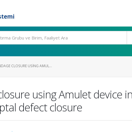
stemi
ENDAGE CLOSURE USING AMUL...
losure using Amulet device in
ptal defect closure