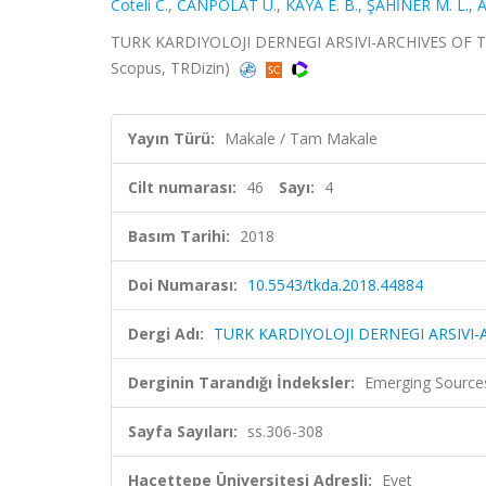
Coteli C.
,
CANPOLAT U.
,
KAYA E. B.
,
ŞAHİNER M. L.
,
A
TURK KARDIYOLOJI DERNEGI ARSIVI-ARCHIVES OF THE 
Scopus, TRDizin)
Yayın Türü:
Makale / Tam Makale
Cilt numarası:
46
Sayı:
4
Basım Tarihi:
2018
Doi Numarası:
10.5543/tkda.2018.44884
Dergi Adı:
TURK KARDIYOLOJI DERNEGI ARSIVI
Derginin Tarandığı İndeksler:
Emerging Sources
Sayfa Sayıları:
ss.306-308
Hacettepe Üniversitesi Adresli:
Evet