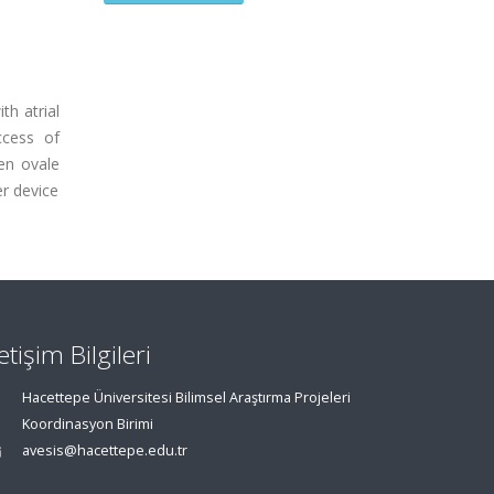
th atrial
ccess of
en ovale
er device
letişim Bilgileri
Hacettepe Üniversitesi Bilimsel Araştırma Projeleri
Koordinasyon Birimi
avesis@hacettepe.edu.tr