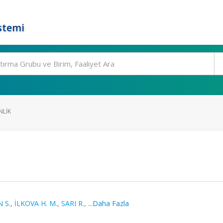
stemi
NLIK
 S.
,
İLKOVA H. M.
,
SARI R.
,
...Daha Fazla