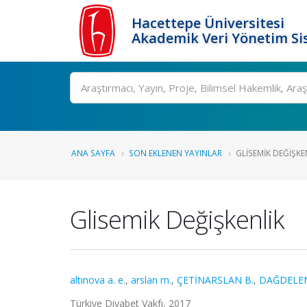
Hacettepe Üniversitesi
Akademik Veri Yönetim Si
Ara
ANA SAYFA
SON EKLENEN YAYINLAR
GLISEMIK DEĞIŞKE
Glisemik Değişkenlik
altınova a. e.
,
arslan m.
,
ÇETİNARSLAN B.
,
DAĞDELEN
Türkiye Diyabet Vakfı, 2017