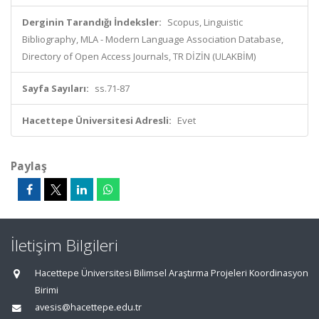
Derginin Tarandığı İndeksler:
Scopus, Linguistic
Bibliography, MLA - Modern Language Association Database,
Directory of Open Access Journals, TR DİZİN (ULAKBİM)
Sayfa Sayıları:
ss.71-87
Hacettepe Üniversitesi Adresli:
Evet
Paylaş
İletişim Bilgileri
Hacettepe Üniversitesi Bilimsel Araştırma Projeleri Koordinasyon
Birimi
avesis@hacettepe.edu.tr