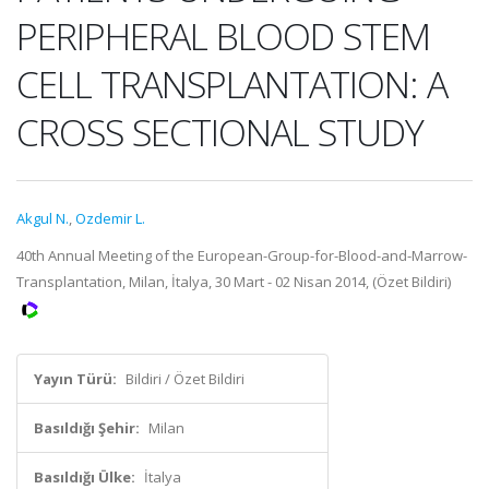
PERIPHERAL BLOOD STEM
CELL TRANSPLANTATION: A
CROSS SECTIONAL STUDY
Akgul N.
,
Ozdemir L.
40th Annual Meeting of the European-Group-for-Blood-and-Marrow-
Transplantation, Milan, İtalya, 30 Mart - 02 Nisan 2014, (Özet Bildiri)
Yayın Türü:
Bildiri / Özet Bildiri
Basıldığı Şehir:
Milan
Basıldığı Ülke:
İtalya