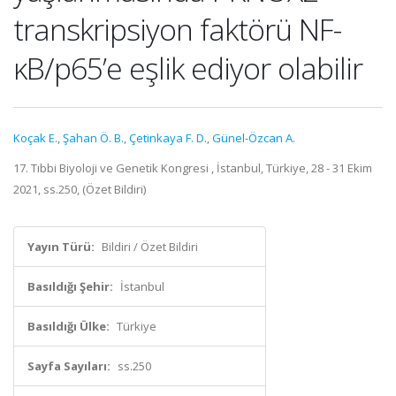
transkripsiyon faktörü NF-
κB/p65’e eşlik ediyor olabilir
Koçak E.
,
Şahan Ö. B.
,
Çetinkaya F. D.
,
Günel-Özcan A.
17. Tıbbi Biyoloji ve Genetik Kongresi , İstanbul, Türkiye, 28 - 31 Ekim
2021, ss.250, (Özet Bildiri)
Yayın Türü:
Bildiri / Özet Bildiri
Basıldığı Şehir:
İstanbul
Basıldığı Ülke:
Türkiye
Sayfa Sayıları:
ss.250