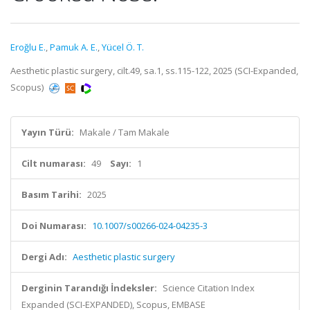
Eroğlu E.
,
Pamuk A. E.
,
Yücel Ö. T.
Aesthetic plastic surgery, cilt.49, sa.1, ss.115-122, 2025 (SCI-Expanded,
Scopus)
Yayın Türü:
Makale / Tam Makale
Cilt numarası:
49
Sayı:
1
Basım Tarihi:
2025
Doi Numarası:
10.1007/s00266-024-04235-3
Dergi Adı:
Aesthetic plastic surgery
Derginin Tarandığı İndeksler:
Science Citation Index
Expanded (SCI-EXPANDED), Scopus, EMBASE