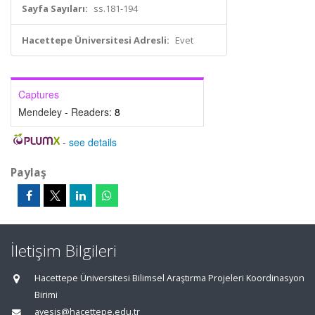
Sayfa Sayıları:
ss.181-194
Hacettepe Üniversitesi Adresli:
Evet
Captures
Mendeley - Readers:
8
-
see details
Paylaş
İletişim Bilgileri
Hacettepe Üniversitesi Bilimsel Araştırma Projeleri Koordinasyon
Birimi
avesis@hacettepe.edu.tr