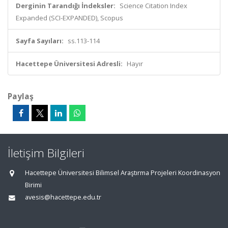
Derginin Tarandığı İndeksler:
Science Citation Index
Expanded (SCI-EXPANDED), Scopus
Sayfa Sayıları:
ss.113-114
Hacettepe Üniversitesi Adresli:
Hayır
Paylaş
İletişim Bilgileri
Hacettepe Üniversitesi Bilimsel Araştırma Projeleri Koordinasyon
Birimi
avesis@hacettepe.edu.tr