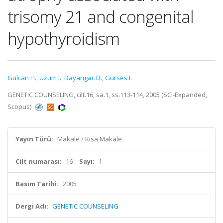
trisomy 21 and congenital
hypothyroidism
Gulcan H.
,
Uzum I.
,
Dayangac D.
,
Gurses I.
GENETIC COUNSELING, cilt.16, sa.1, ss.113-114, 2005 (SCI-Expanded,
Scopus)
Yayın Türü:
Makale / Kısa Makale
Cilt numarası:
16
Sayı:
1
Basım Tarihi:
2005
Dergi Adı:
GENETIC COUNSELING