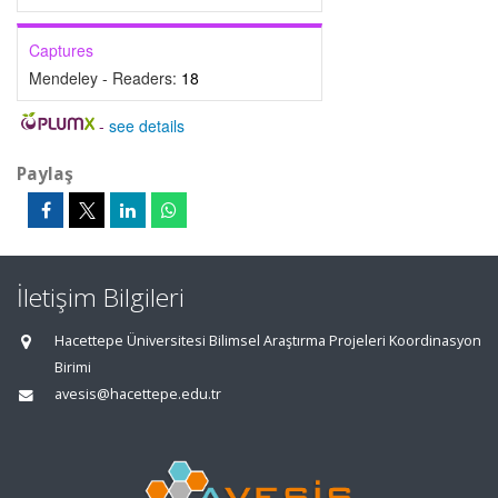
Captures
Mendeley - Readers:
18
-
see details
Paylaş
İletişim Bilgileri
Hacettepe Üniversitesi Bilimsel Araştırma Projeleri Koordinasyon
Birimi
avesis@hacettepe.edu.tr