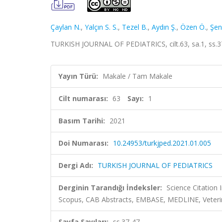
Çaylan N.
,
Yalçın S. S.
,
Tezel B.
,
Aydın Ş.
,
Özen Ö.
,
Şen
TURKISH JOURNAL OF PEDIATRICS, cilt.63, sa.1, ss.3
Yayın Türü:
Makale / Tam Makale
Cilt numarası:
63
Sayı:
1
Basım Tarihi:
2021
Doi Numarası:
10.24953/turkjped.2021.01.005
Dergi Adı:
TURKISH JOURNAL OF PEDIATRICS
Derginin Tarandığı İndeksler:
Science Citation
Scopus, CAB Abstracts, EMBASE, MEDLINE, Veteri
Sayfa Sayıları:
ss.37-47