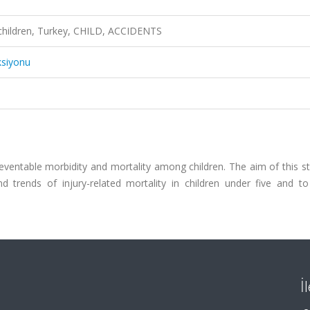
e, children, Turkey, CHILD, ACCIDENTS
ksiyonu
ventable morbidity and mortality among children. The aim of this s
d trends of injury-related mortality in children under five and to
İ