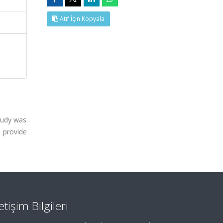
Atıf İçin Kopyala
tudy was
 provide
letişim Bilgileri