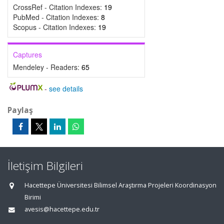
CrossRef - Citation Indexes:
19
PubMed - Citation Indexes:
8
Scopus - Citation Indexes:
19
Captures
Mendeley - Readers:
65
-
see details
Paylaş
İletişim Bilgileri
Hacettepe Üniversitesi Bilimsel Araştırma Projeleri Koordinasyon
Birimi
avesis@hacettepe.edu.tr