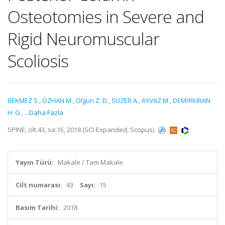
Osteotomies in Severe and
Rigid Neuromuscular
Scoliosis
BEKMEZ S.
,
ÖZHAN M.
,
Olgun Z. D.
,
SUZER A.
,
AYVAZ M.
,
DEMİRKIRAN
H. G.
,
...Daha Fazla
SPINE, cilt.43, sa.15, 2018 (SCI-Expanded, Scopus)
Yayın Türü:
Makale / Tam Makale
Cilt numarası:
43
Sayı:
15
Basım Tarihi:
2018