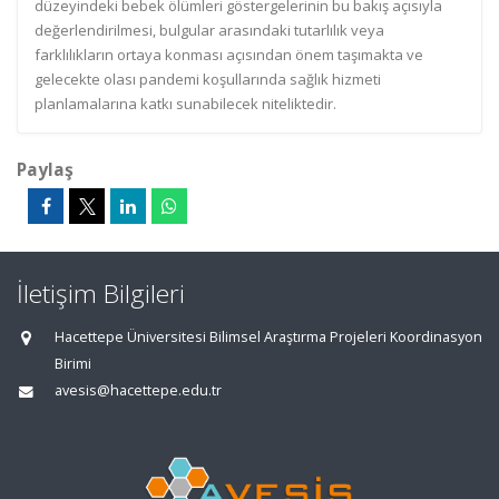
düzeyindeki bebek ölümleri göstergelerinin bu bakış açısıyla
değerlendirilmesi, bulgular arasındaki tutarlılık veya
farklılıkların ortaya konması açısından önem taşımakta ve
gelecekte olası pandemi koşullarında sağlık hizmeti
planlamalarına katkı sunabilecek niteliktedir.
Paylaş
İletişim Bilgileri
Hacettepe Üniversitesi Bilimsel Araştırma Projeleri Koordinasyon
Birimi
avesis@hacettepe.edu.tr