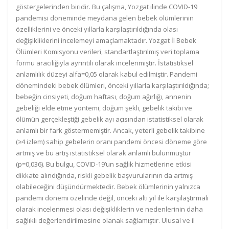
göstergelerinden biridir. Bu çalışma, Yozgat ilinde COVID-19
pandemisi döneminde meydana gelen bebek ölümlerinin
özelliklerini ve önceki yıllarla karşılaştırıldığında olası
değişikliklerini incelemeyi amaçlamaktadır. Yozgat İl Bebek
Ölümleri Komisyonu verileri, standartlaştırılmış veri toplama
formu aracılığıyla ayrıntılı olarak incelenmiştir. İstatistiksel
anlamlılık düzeyi alfa=0,05 olarak kabul edilmiştir. Pandemi
dönemindeki bebek ölümleri, önceki yıllarla karşılaştırıldığında;
bebeğin cinsiyeti, doğum haftası, doğum ağırlığı, annenin
gebeliği elde etme yöntemi, doğum şekli, gebelik takibi ve
ölümün gerçekleştiği gebelik ayı açısından istatistiksel olarak
anlamlı bir fark göstermemiştir. Ancak, yeterli gebelik takibine
(≥4 izlem) sahip gebelerin oranı pandemi öncesi döneme göre
artmış ve bu artış istatistiksel olarak anlamlı bulunmuştur
(p=0,036). Bu bulgu, COVID-19’un sağlık hizmetlerine etkisi
dikkate alındığında, riskli gebelik başvurularının da artmış
olabileceğini düşündürmektedir. Bebek ölümlerinin yalnızca
pandemi dönemi özelinde değil, önceki altı yıl ile karşılaştırmalı
olarak incelenmesi olası değişikliklerin ve nedenlerinin daha
sağlıklı değerlendirilmesine olanak sağlamıştır. Ulusal ve il