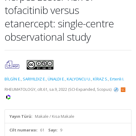
tofacitinib versus
etanercept: single-centre
observational study
BİLGİN E.
,
SARIYILDIZ E.
,
ÜNALDI E.
,
KALYONCU U.
,
KİRAZ S.
,
Ertenli I.
RHEUMATOLOGY, cilt.61, sa.9, 2022 (SCI-Expanded, Scopus)
Yayın Türü:
Makale / Kısa Makale
Cilt numarası:
61
Sayı:
9